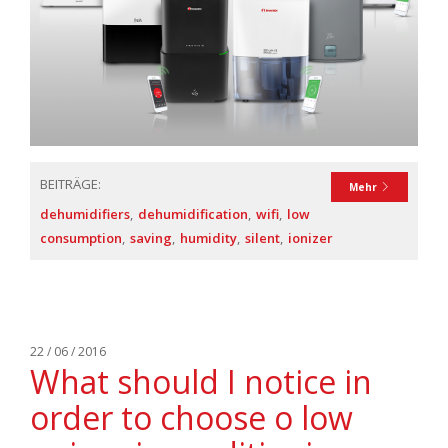
BEITRÄGE:
Mehr
dehumidifiers
dehumidification
wifi
low
consumption
saving
humidity
silent
ionizer
22 / 06 / 2016
What should I notice in
order to choose o low