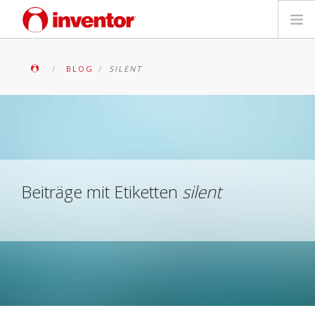
PRODUKTE
BLOG
SILENT
Medienbibliothek
Blog
Händlersuche
Beiträge mit Etiketten
silent
Kontakt
SUCHE
Deutsch