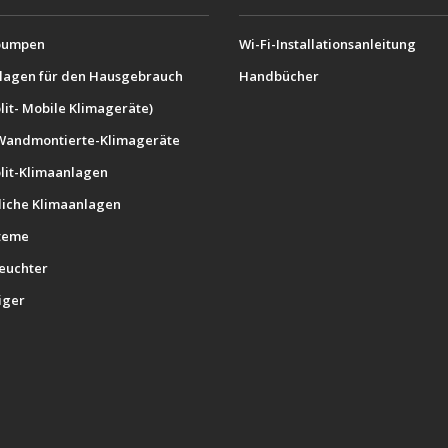
umpen
Wi-Fi-Installationsanleitung
lagen für den Hausgebrauch
Handbücher
lit- Mobile Klimageräte)
Wandmontierte-Klimageräte
plit-Klimaanlagen
iche Klimaanlagen
teme
feuchter
iger