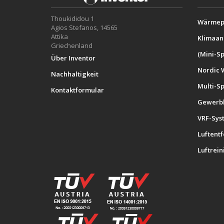
Thoukididou 1
Wärmep
Agios Stefanos, 14565
Attika
Klimaan
Griechenland
(Mini-Sp
Über Inventor
Nordic 
Nachhaltigkeit
Multi-S
Kontaktformular
Gewerbl
VRF-Sys
Luftent
Luftrein