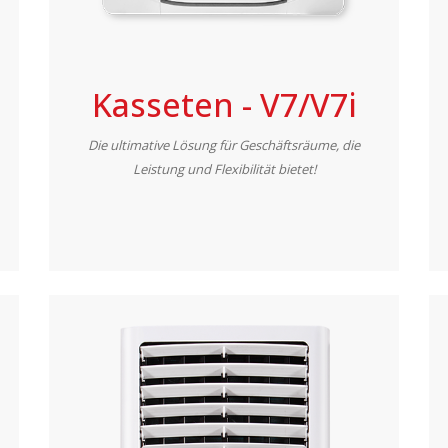
Kasseten - V7/V7i
Die ultimative Lösung für Geschäftsräume, die
Leistung und Flexibilität bietet!