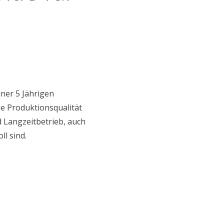
iner 5 Jährigen
he Produktionsqualität
d Langzeitbetrieb, auch
l sind.