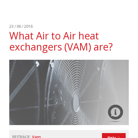
23 / 06 / 2016
What Air to Air heat
exchangers (VAM) are?
BEITRÄGE:
Vam
Mehr