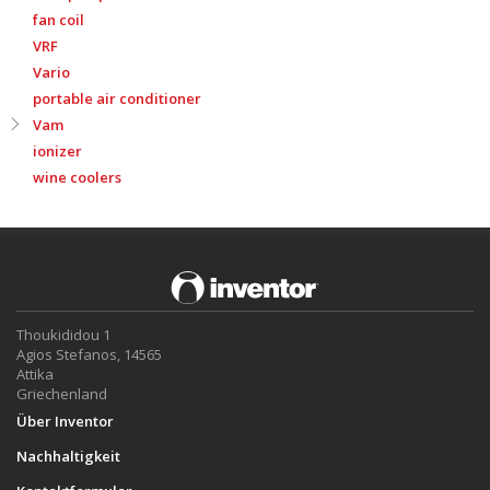
fan coil
VRF
Vario
portable air conditioner
Vam
ionizer
wine coolers
Thoukididou 1
Agios Stefanos, 14565
Attika
Griechenland
Über Inventor
Nachhaltigkeit