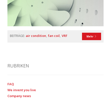
BEITRÄGE:
air condition
fan coil
VRF
Mehr
RUBRIKEN
FAQ
We invent you live
Company news