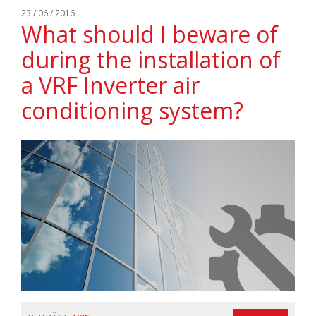
23 / 06 / 2016
What should I beware of
during the installation of
a VRF Inverter air
conditioning system?