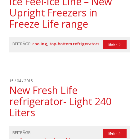
Ice Feel-Ice Line – New
Upright Freezers in
Freeze Life range
BEITRÄGE:
cooling
top-bottom refrigerators
Mehr
15 / 04 / 2015
New Fresh Life
refrigerator- Light 240
Liters
BEITRÄGE:
Mehr