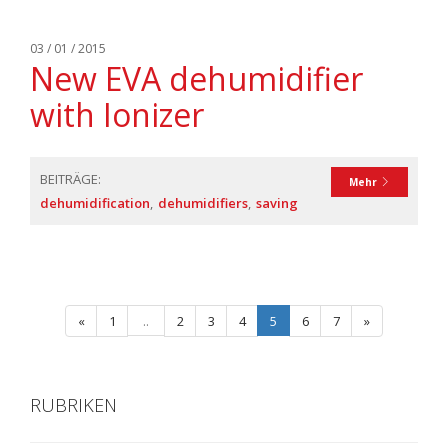
03 / 01 / 2015
New EVA dehumidifier
with Ionizer
BEITRÄGE:
Mehr
dehumidification
dehumidifiers
saving
«
1
..
2
3
4
5
6
7
»
RUBRIKEN