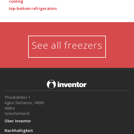
cooling
top-bottom refrigerators
See all freezers
Thoukididou 1
Agios Stefanos, 14565
Attika
Griechenland
Über Inventor
Nachhaltigkeit