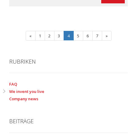
«
1
2
3
4
5
6
7
»
RUBRIKEN
FAQ
We invent you live
Company news
BEITRÄGE