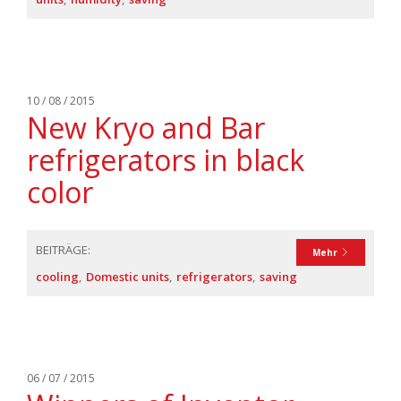
10 / 08 / 2015
New Kryo and Bar
refrigerators in black
color
BEITRÄGE:
Mehr
cooling
Domestic units
refrigerators
saving
06 / 07 / 2015