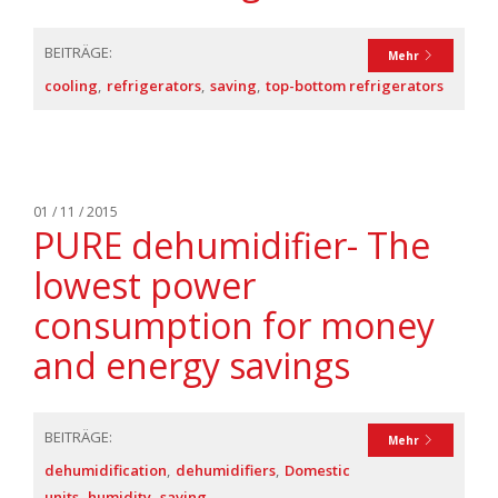
BEITRÄGE:
Mehr
cooling
refrigerators
saving
top-bottom refrigerators
01 / 11 / 2015
PURE dehumidifier- The
lowest power
consumption for money
and energy savings
BEITRÄGE:
Mehr
dehumidification
dehumidifiers
Domestic
units
humidity
saving