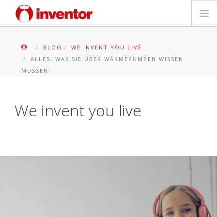
PRODUKTE
BLOG
WE INVENT YOU LIVE
ALLES, WAS SIE ÜBER WÄRMEPUMPEN WISSEN
Medienbibliothek
MÜSSEN!
Blog
We invent you live
Händlersuche
Kontakt
SUCHE
Deutsch